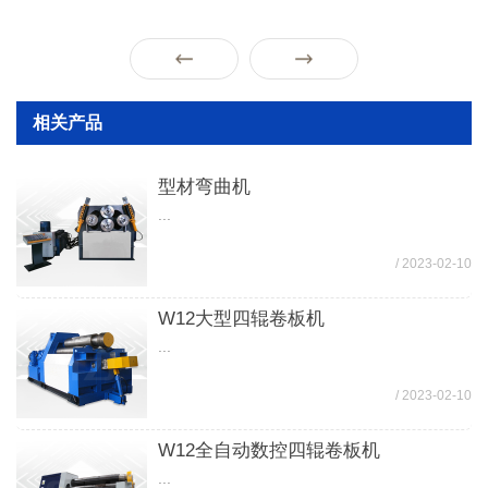
及高效模具站组成。其中各个部件的详细功能如下。 1支柱
可以使用支柱来支撑较...
相关产品
型材弯曲机
...
/ 2023-02-10
W12大型四辊卷板机
...
/ 2023-02-10
W12全自动数控四辊卷板机
...