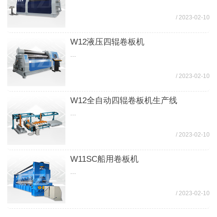
/ 2023-02-10
W12液压四辊卷板机
...
/ 2023-02-10
W12全自动四辊卷板机生产线
...
/ 2023-02-10
W11SC船用卷板机
...
/ 2023-02-10